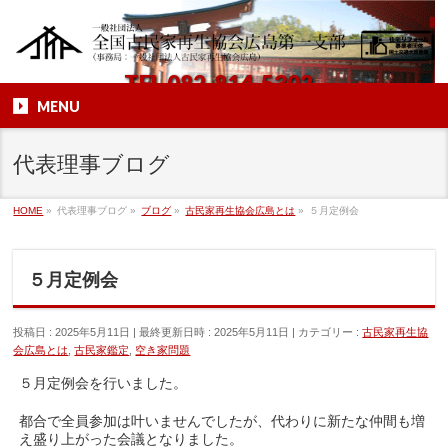
TEL
082-814-5302
MENU
代表理事ブログ
HOME
»
代表理事ブログ
»
ブログ
»
古民家再生協会広島とは
»
５月定例会
５月定例会
投稿日 : 2025年5月11日
最終更新日時 : 2025年5月11日
カテゴリー :
古民家再生協
会広島とは
,
古民家鑑定
,
空き家問題
５月定例会を行いました。
都合で全員参加は叶いませんでしたが、代わりに新たな仲間も増
え盛り上がった会議となりました。