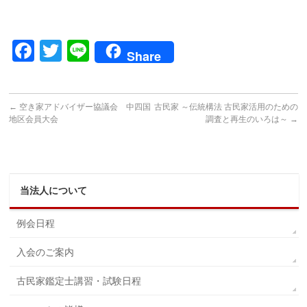
Facebook
Twitter
Line
Share
←
空き家アドバイザー協議会 中四国
古民家 ～伝統構法 古民家活用のための
地区会員大会
調査と再生のいろは～
→
当法人について
例会日程
入会のご案内
古民家鑑定士講習・試験日程