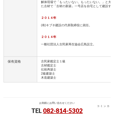
解体現場で「もったいない。もったいない。」と大
た古材で「古材の新築」一号店を自宅として建設す
２０１４年
(有)キブネ建設の代表取締役に就任。
２０１４年
一般社団法人古民家再生協会広島設立。
保有資格
古民家鑑定士１級
古材鑑定士
伝統再築士
2級建築士
木造建築士
お気軽にお問い合わせください
コ ミ ン カ
TEL
082-814-5302