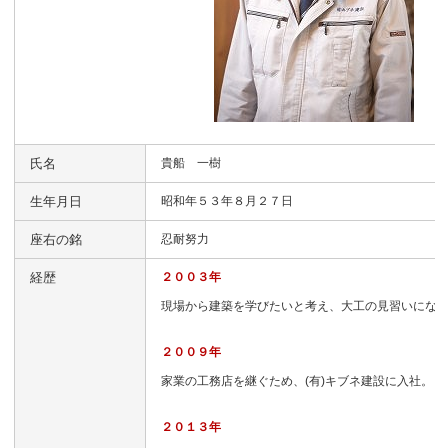
氏名
貴船 一樹
生年月日
昭和年５３年８月２７日
座右の銘
忍耐努力
経歴
２００３年
現場から建築を学びたいと考え、大工の見習いにな
２００９年
家業の工務店を継ぐため、(有)キブネ建設に入社。
２０１３年