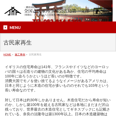
TEL
082-814-5302
MENU
古民家再生
HOME
»
施工事例
»
古民家再生
イギリスの住宅寿命は141年、フランスやドイツなどのヨーロッ
パの国々は石造りの建物の文化がある為か、住宅の平均寿命は
100年に迫ろうかというほど長いのが特徴です。
消費大国でモノを使い捨てるようなイメージがあるアメリカは、
日本と同じように木造の住宅が多いもののそれでも103年という
長い寿命なのです。
対して日本は約30年しかありません。木造住宅だから寿命が短い
のか、しかし築100年を超える古民家などは各地にまだまだ沢山
残っており、世界最古の木造住宅としてギネスブックにも記載さ
れている、奈良の法隆寺は築1300年以上。日本の木造建築物は